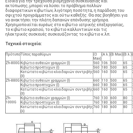
Ειδικά για την τρέχουσα βιομηχανία συσκευασίας και
εκτύπωσης, μπορεί να λύσει το πρόβλημα πολλών
διαφορετικών κιβωτίων, λιγότερη ποσότητα, η παράδοση του
σφιχτού προγράμματος και ούτω καθεξής. Θα σας βοηθήσει για
να ανακτήσει την πλάτη δαπανών επένδυσης γρήγορα.
Χρησιμοποιείται ευρέως στο κιβώτιο ιατρικής επεξεργασίας,
το κιβώτιο κρασιού, το κιβώτιο καλλυντικών και τις
ηλεκτρικές συσκευές συσκευάζοντας το κιβώτιο κ.λπ.
Τεχνικά στοιχεία:
Πρότυπο
Τύπος παραθύρων
(Ο
(Α λ.)
(Β Max)
(Β λ.)
Max)
Zh-800G
Κιβώτιο ευθειών γραμμών (I)
560
106
500
65
Κιβώτιο προ-πτυχών (I)
560
180
500
65
Κατώτατο κιβώτιο κλειδαριών συντριβής
560
160
500
65
(ΙΙ)
Zh-880G
Κιβώτιο ευθειών γραμμών (I)
660
110
500
65
Κιβώτιο προ-πτυχών (I)
660
180
500
65
Κατώτατο κιβώτιο κλειδαριών συντριβής
660
160
500
65
(ΙΙ)
Zh-
Κιβώτιο ευθειών γραμμών (I)
760
130
600
80
1000G
Κιβώτιο προ-πτυχών (I)
760
180
600
80
Κατώτατο κιβώτιο κλειδαριών συντριβής
760
180
600
80
(ii)