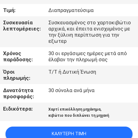
Τιμή:
Διαπραγματεύσιμα
ΠΟΙΟΤΙΚΌΣ
ΈΛΕΓΧΟΣ
Συσκευασία
Συσκευασμένος στο χαρτοκιβώτιο
λεπτομέρειες:
αρχικά, και έπειτα ενισχυμένος με
την ξύλινη περίπτωση για την
εξωτερ
ΜΑΣ
ΕΛΆΤΕ
Χρόνος
30 οι εργάσιμες ημέρες μετά από
παράδοσης:
έλαβαν την πληρωμή σας
ΣΕ
Όροι
T/T ή Δυτική Ένωση
ΕΠΑΦΉ
πληρωμής:
ΜΕ
Δυνατότητα
30 σύνολα ανά μήνα
προσφοράς:
ΖΗΤΉΣΤΕ
Ειδικότερα:
,
Χαρτί επικόλληση μηχάνημα
ΈΝΑ
κιβώτιο που διπλώνει τη μηχανή
ΑΠΌΣΠΑΣΜΑ
ΚΑΛΎΤΕΡΗ ΤΙΜΉ