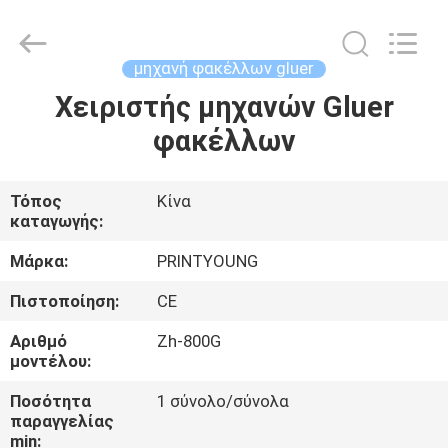
Shanghai
Printyoung
International
Industry
Co.,Ltd.
μηχανή φακέλλων gluer
All
Rights
Reserved.
Χειριστής μηχανών Gluer
ΣΠΊΤΙ
φακέλλων
ΠΡΟΪΌΝΤΑ
Τόπος
Κίνα
καταγωγής:
ΒΊΝΤΕΟ
Μάρκα:
PRINTYOUNG
ΠΕΡΊΠΟΥ
Πιστοποίηση:
CE
ΕΜΕΊΣ
Αριθμό
Zh-800G
μοντέλου:
ΓΎΡΟΣ
Ποσότητα
1 σύνολο/σύνολα
παραγγελίας
ΕΡΓΟΣΤΑΣΊΩΝ
min: