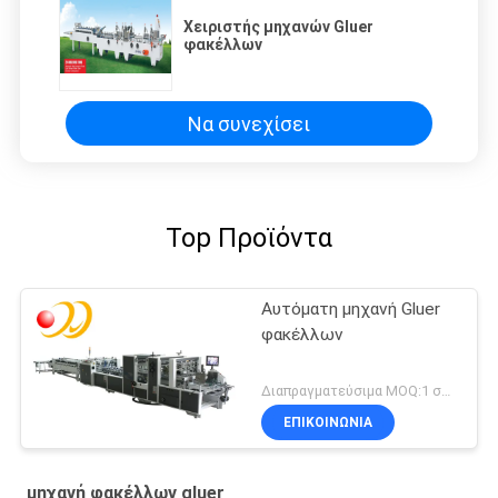
Χειριστής μηχανών Gluer
φακέλλων
Να συνεχίσει
Top Προϊόντα
Αυτόματη μηχανή Gluer
φακέλλων
Διαπραγματεύσιμα MOQ:1 σύνολο/σύνολα
ΕΠΙΚΟΙΝΩΝΊΑ
μηχανή φακέλλων gluer