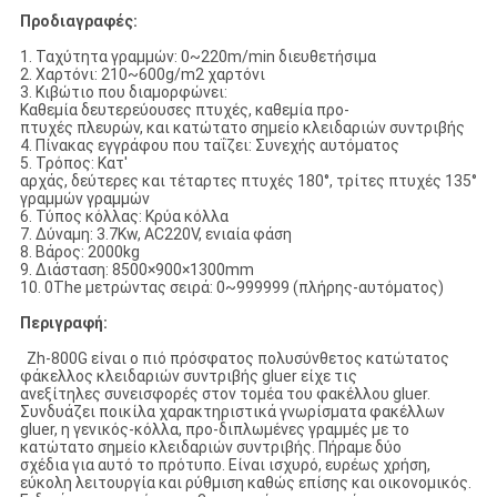
Προδιαγραφές:
1. Ταχύτητα γραμμών: 0~220m/min διευθετήσιμα
2. Χαρτόνι: 210~600g/m2 χαρτόνι
3. Κιβώτιο που διαμορφώνει:
Καθεμία δευτερεύουσες πτυχές, καθεμία προ-
πτυχές πλευρών, και κατώτατο σημείο κλειδαριών συντριβής
4. Πίνακας εγγράφου που ταΐζει: Συνεχής αυτόματος
5. Τρόπος: Κατ'
αρχάς, δεύτερες και τέταρτες πτυχές 180°, τρίτες πτυχές 135°
γραμμών γραμμών
6. Τύπος κόλλας: Κρύα κόλλα
7. Δύναμη: 3.7Kw, AC220V, ενιαία φάση
8. Βάρος: 2000kg
9. Διάσταση: 8500×900×1300mm
10. 0The μετρώντας σειρά: 0~999999 (πλήρης-αυτόματος)
Περιγραφή:
Zh-800G είναι ο πιό πρόσφατος πολυσύνθετος κατώτατος
φάκελλος κλειδαριών συντριβής gluer είχε τις
ανεξίτηλες συνεισφορές στον τομέα του φακέλλου gluer.
Συνδυάζει ποικίλα χαρακτηριστικά γνωρίσματα φακέλλων
gluer, η γενικός-κόλλα, προ-διπλωμένες γραμμές με το
κατώτατο σημείο κλειδαριών συντριβής. Πήραμε δύο
σχέδια για αυτό το πρότυπο. Είναι ισχυρό, ευρέως χρήση,
εύκολη λειτουργία και ρύθμιση καθώς επίσης και οικονομικός.