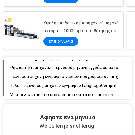
Μηχανικό αυτόματο χαρτοκιβώτιο χαρτονιού τεμνουσών μηχανών εγγράφου
Τέμνουσα μηχανή εγγράφου χεριών, αυτόματη μηχανή κοπτών εγγράφου προγραμματίσημη
Τέμνουσα μηχανή φύλλων εγγράφου, a4 τέμνουσα μηχανή εγγράφου αυτόματη
Υψηλή αποδοτική βιομηχανική μηχανή
Γδύνοντας τεχνών αυτόματη εγγράφου ράγα οδηγών τεμνουσών μηχανών διπλή
αυτόματο 10000sph τοποθέτησης σε
Τέμνουσα μηχανή εγγράφου υψηλής ταχύτητας αυτόματη με τον υδραυλικό Τύπο
στρώματα
επικοινωνία
Ψηφιακή βιομηχανική τέμνουσα μηχανή εγγράφου αυτόματη με τον έλεγχο προγράμματος
Τέμνουσα μηχανή εγγράφου χεριών προγράμματος, μηχανές κύβων για το έγγραφο
Πολυ - τέμνουσες μηχανές εγγράφου LanguageComputerized για Scrapbooking
Μικροελεγκτής που προγραμματίζει τα αυτόματα πρότυπα CE τεμνουσών μηχανών εγγράφου
Πλήρης υδραυλικός αυτόματος έλεγχος προγράμματος τεμνουσών μηχανών εγγράφου
Πολυ - τέμνουσα μηχανή γλωσσικού αυτόματη εγγράφου με την επίδειξη των οδηγήσεων
Αφήστε ένα μήνυμα
We bellen je snel terug!