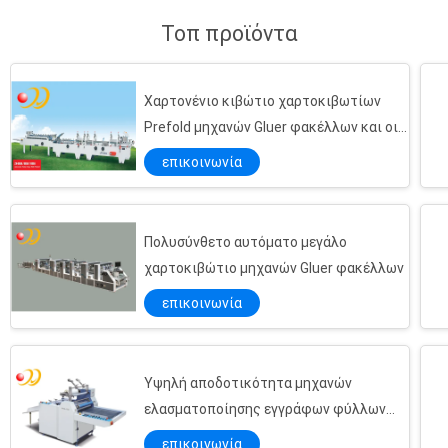
Τοπ προϊόντα
Χαρτονένιο κιβώτιο χαρτοκιβωτίων
Prefold μηχανών Gluer φακέλλων και οι
δύο πλευρές προ - πτυχές
επικοινωνία
Πλήρως αυτόματη τσάντα εγγράφου που κατασκευάζει τη μηχανή για τις τσάντες αγορών
Τσάντα υφασμάτων παντοπωλείων επίπεδων κατώτατων σημείων που κατασκευάζει τη μηχανή για το φαρμακείο
Γρήγορα σταθερή - τσάντα εγγράφου μεγέθους που καθιστά τη μηχανή πολυ - λειτουργία με το παράθυρο
Πολυσύνθετο αυτόματο μεγάλο
χαρτοκιβώτιο μηχανών Gluer φακέλλων
Μηχανή κατασκευής τσαντών καφετιού εγγράφου τροφίμων για το ψωμί, τηγανιτές πατάτες
Τσάντα εγγράφου υψηλής ταχύτητας που καθιστά τη μηχανή αυτόματη για τα τρόφιμα της KFC
επικοινωνία
Πλήρως αυτόματη τσάντα εγγράφου που κατασκευάζει τη μηχανή να κυλήσει - ταϊσμένο τετραγωνικό κατώτατο σημείο
Αυτόματη προγραμματισμένη τέμνουσα μηχανή εγγράφου με τον υπολογιστή οθόνης αφής 10inch
Υψηλή αποδοτικότητα μηχανών
Προγραμματισμένη υδραυλική τέμνουσα μηχανή εγγράφου, αυτόματος κόπτης εγγράφου με την οθόνη αφής
ελασματοποίησης εγγράφων φύλλων
Τέμνουσα μηχανή εγγράφου υψηλής ακρίβειας αυτόματη με τον υπολογιστή 7inch
PVC για ακρυλικό
επικοινωνία