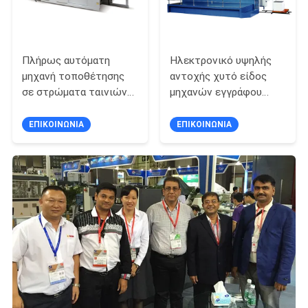
Πλήρως αυτόματη
Ηλεκτρονικό υψηλής
μηχανή τοποθέτησης
αντοχής χυτό είδος
σε στρώματα ταινιών
μηχανών εγγράφου
με τον
τεμαχίζοντας με το
προγραμματίσημο
γδύσιμο της μονάδας
ΕΠΙΚΟΙΝΩΝΊΑ
ΕΠΙΚΟΙΝΩΝΊΑ
έλεγχο