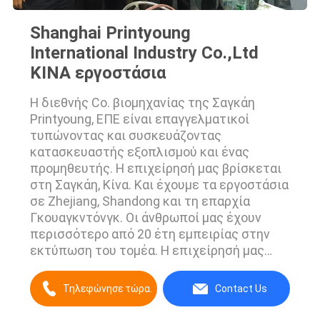
Shanghai Printyoung
International Industry Co.,Ltd
ΚΙΝΑ εργοστάσια
Η διεθνής Co. βιομηχανίας της Σαγκάη
Printyoung, ΕΠΕ είναι επαγγελματικοί
τυπώνοντας και συσκευάζοντας
κατασκευαστής εξοπλισμού και ένας
προμηθευτής. Η επιχείρησή μας βρίσκεται
στη Σαγκάη, Κίνα. Και έχουμε τα εργοστάσια
σε Zhejiang, Shandong και τη επαρχία
Γκουαγκντόνγκ. Οι άνθρωποί μας έχουν
περισσότερο από 20 έτη εμπειρίας στην
εκτύπωση του τομέα. Η επιχείρησή μας
έχει περάσει το λογιστικό έλεγχο
εργοστασίων από Intertek BV & SGS. ...
Τηλεφώνησε τώρα.
Contact Us