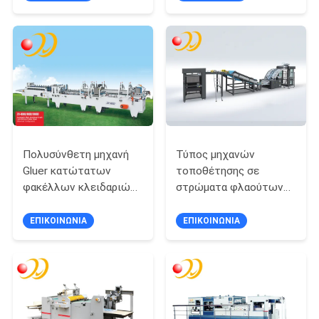
Βαρέως Τύπου
παραγωγικότητας
SITEMAP
PRIVACY
POLICY
Πολυσύνθετη μηχανή
Τύπος μηχανών
Gluer κατώτατων
τοποθέτησης σε
φακέλλων κλειδαριών
στρώματα φλαούτων
συντριβής
φύλλων κορυφών και
(τυποποιημένη
κατώτατων σημείων
ΕΠΙΚΟΙΝΩΝΊΑ
ΕΠΙΚΟΙΝΩΝΊΑ
διαμόρφωση)
αυτόματος επιπλέων
πλήρως