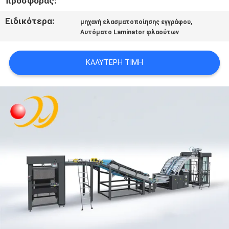
προσφοράς:
SITEMAP
Ειδικότερα:
,
μηχανή ελασματοποίησης εγγράφου
Αυτόματο Laminator φλαούτων
PRIVACY
POLICY
ΚΑΛΎΤΕΡΗ ΤΙΜΉ