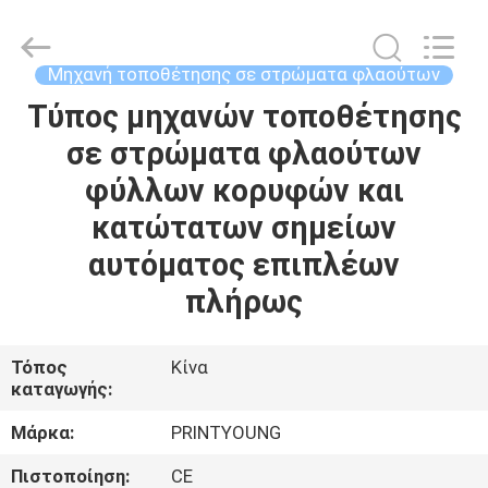
Shanghai
Printyoung
International
Industry
Co.,Ltd.
Μηχανή τοποθέτησης σε στρώματα φλαούτων
All
Rights
Reserved.
Τύπος μηχανών τοποθέτησης
ΣΠΊΤΙ
σε στρώματα φλαούτων
ΠΡΟΪΌΝΤΑ
φύλλων κορυφών και
κατώτατων σημείων
ΒΊΝΤΕΟ
αυτόματος επιπλέων
πλήρως
ΠΕΡΊΠΟΥ
ΕΜΕΊΣ
Τόπος
Κίνα
καταγωγής:
ΓΎΡΟΣ
Μάρκα:
PRINTYOUNG
ΕΡΓΟΣΤΑΣΊΩΝ
Πιστοποίηση:
CE