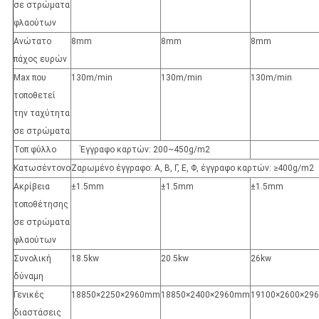
σε στρώματα
φλαούτων
Ανώτατο
8mm
8mm
8mm
πάχος ευρών
Max που
130m/min
130m/min
130m/min
τοποθετεί
την ταχύτητα
σε στρώματα
Τοπ φύλλο
Έγγραφο καρτών: 200~450g/m2
Κατωσέντονο
Ζαρωμένο έγγραφο: Α, Β, Γ, Ε, Φ, έγγραφο καρτών: ≥400g/m2
Ακρίβεια
±1.5mm
±1.5mm
±1.5mm
τοποθέτησης
σε στρώματα
φλαούτων
Συνολική
18.5kw
20.5kw
26kw
δύναμη
Γενικές
18850×2250×2960mm
18850×2400×2960mm
19100×2600×29
διαστάσεις