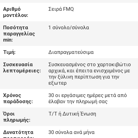
Αριθμό
Σειρά FMQ
ΠΟΙΟΤΙΚΌΣ
μοντέλου:
ΈΛΕΓΧΟΣ
Ποσότητα
1 σύνολο/σύνολα
παραγγελίας
min:
ΜΑΣ
Τιμή:
Διαπραγματεύσιμα
ΕΛΆΤΕ
ΣΕ
Συσκευασία
Συσκευασμένος στο χαρτοκιβώτιο
λεπτομέρειες:
αρχικά, και έπειτα ενισχυμένος με
ΕΠΑΦΉ
την ξύλινη περίπτωση για την
εξωτερ
ΜΕ
Χρόνος
30 οι εργάσιμες ημέρες μετά από
παράδοσης:
έλαβαν την πληρωμή σας
ΖΗΤΉΣΤΕ
Όροι
T/T ή Δυτική Ένωση
ΈΝΑ
πληρωμής:
ΑΠΌΣΠΑΣΜΑ
Δυνατότητα
30 σύνολα ανά μήνα