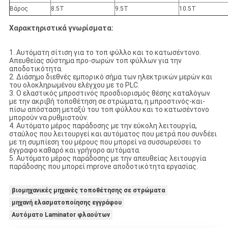
Βάρος
8.5T
9.5T
10.5T
Χαρακτηριστικά γνωρίσματα:
1. Αυτόματη σίτιση για το τοπ φύλλο και το κατωσέντονο.
Απευθείας σύστημα προ-σωρών τοπ φύλλων για την
αποδοτικότητα.
2. Διάσημο διεθνές εμπορικό σήμα των ηλεκτρικών μερών και
του ολοκληρωμένου ελέγχου με το PLC.
3. Ο ελαστικός μπροστινός προσδιορισμός θέσης καταλόγων
με την ακριβή τοποθέτηση σε στρώματα, η μπροστινός-και-
πίσω απόσταση μεταξύ του τοπ φύλλου και το κατωσέντονο
μπορούν να ρυθμιστούν.
4. Αυτόματο μέρος παράδοσης με την εύκολη λειτουργία,
σταύλος που λειτουργεί και αυτόματος που μετρά που συνδέει
με τη συμπίεση του μέρους που μπορεί να συσσωρεύσει το
έγγραφο καθαρό και γρήγορο αυτόματα.
5. Αυτόματο μέρος παράδοσης με την απευθείας λειτουργία
παράδοσης που μπορεί mprove αποδοτικότητα εργασίας.
βιομηχανικές μηχανές τοποθέτησης σε στρώματα
μηχανή ελασματοποίησης εγγράφου
Αυτόματο Laminator φλαούτων