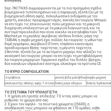
Εισαγωγή:
Sqz-78CTN KS συμμορφώνονται με το πιό προηγμένο σχέδιο
βιομηχανικά τυποποιημένων και η παραγωγή, εξοπλίζει με τη
βιομηχανική οθόνη αφής, πολυγλωσσικό ενδιάμεσο με τον
χρήστη, εύκολος προγραμματισμός, εύκολη λειτουργία. Μπορεί
να επιτύχει τις επικοινωνίες πολυ-μηχανών και τη μακρινή
διαχείριση υπολογιστών με τα μακρινά διαγνωστικά, και τα
συντομότερα κλειδιά που είναι εύκολο να καταλαβευτούν. Το
Mached με τη μεγάλης ακρίβειας slotless διπλός-ράγα της
ΤΑΪΒΑΝ, η σερβο μηχανή έχει πολλές λειτουργίες: η ωθώντας
δομή εγγράφου, ακρίβεια 0.01mm, stepless κανονισμός
προσδιορισμού θέσης ταχύτητας, η μέγιστη ταχύτητα
24m/min. εξοπλίζει με το αυτόματο μαχαίρι που αλλάζει τις
assisyant λειτουργίες μπορεί να επιτύχει τη μεταβαλλόμενη
λειτουργία μαχαιριών. Γερμανικό σχέδιο του διπλός-βρόχου,
δύο καναλιών υδραυλικό σύστημα, ολόκληρα τα πρότυπα CE.
ΤΟ ΚΥΡΙΟ CONFIGULATION:
στρόβιλος
γενική βίδα μολύβδου
σερβο μηχανή
υπολογιστής οθόνης αφής 7 ίντσας
διπλή ράγα οδηγών
διπλός hydraumat
ΤΟ ΣΥΣΤΗΜΑ ΤΟΥ ΥΠΟΛΟΓΙΣΤΗ:
1. Η χρήση επιτροπής επίδειξης 7.0 ίντσα, εσείς μπορεί να
ρυθμίσει το χρώμα από σας.
2. Έχουν τον υψηλό - τα ποιοτικά χρώματα (25600), η
αποθήκευσή τους μπορούν να φθάσουν σε 170 ομάδες, κάθε