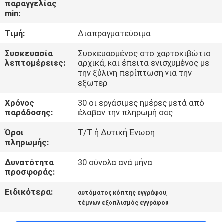
παραγγελίας
min:
ΠΟΙΟΤΙΚΌΣ
Τιμή:
Διαπραγματεύσιμα
ΈΛΕΓΧΟΣ
Συσκευασία
Συσκευασμένος στο χαρτοκιβώτιο
λεπτομέρειες:
αρχικά, και έπειτα ενισχυμένος με
ΜΑΣ
την ξύλινη περίπτωση για την
εξωτερ
ΕΛΆΤΕ
ΣΕ
Χρόνος
30 οι εργάσιμες ημέρες μετά από
παράδοσης:
έλαβαν την πληρωμή σας
ΕΠΑΦΉ
Όροι
T/T ή Δυτική Ένωση
ΜΕ
πληρωμής:
Δυνατότητα
30 σύνολα ανά μήνα
ΖΗΤΉΣΤΕ
προσφοράς:
ΈΝΑ
Ειδικότερα:
,
αυτόματος κόπτης εγγράφου
ΑΠΌΣΠΑΣΜΑ
τέμνων εξοπλισμός εγγράφου