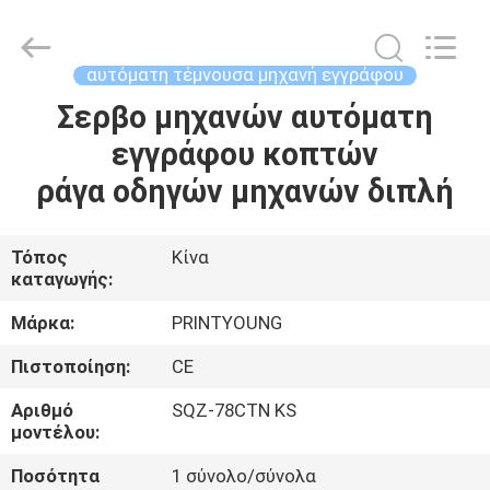
Shanghai
Printyoung
International
Industry
Co.,Ltd.
αυτόματη τέμνουσα μηχανή εγγράφου
All
Rights
Reserved.
Σερβο μηχανών αυτόματη
ΣΠΊΤΙ
εγγράφου κοπτών
ΠΡΟΪΌΝΤΑ
ράγα οδηγών μηχανών διπλή
ΒΊΝΤΕΟ
Τόπος
Κίνα
καταγωγής:
ΠΕΡΊΠΟΥ
Μάρκα:
PRINTYOUNG
ΕΜΕΊΣ
Πιστοποίηση:
CE
Αριθμό
SQZ-78CTN KS
ΓΎΡΟΣ
μοντέλου:
ΕΡΓΟΣΤΑΣΊΩΝ
Ποσότητα
1 σύνολο/σύνολα