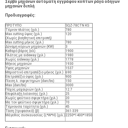
Σερβο μηχανών αυτόματη εγγράφου κοπτών ράγα οδηγών
μηχανών διπλή
Προδιαγραφές:
ΠΡΟΤΥΠΟ
SQZ-78CTN KS
Τέμνον πλάτος (χιλ.)
780
Max.cutting ύψος (χιλ.)
120
(Χωρίς βοηθητική επιτροπή)
Max.cutting μήκος (χιλ.)
780
Δύναμη κύριων μηχανών (KW)
3
Καθαρό βάρος (κλ)
1900
Πλάτος με sideway (χιλ.)
1980
Χωρίς sideway (χιλ.)
1778
Μήκος μηχανών
1930
Ύψος μηχανών
1537
Μπροστινό επιτραπέζιο μήκος (χιλ.)
690
Επιτραπέζιο ύψος (χιλ.)
900
Πίεση λ. σφιγκτηρών (dan/bs)
150
Max (dan/bs)
3000
Πάχος μαχαιριών (χιλ.)
12.7
Επιφύλαξη λείανσης (χιλ.)
25
Χωρίς ψεύτικο σφιγκτήρα (χιλ.)
20
Με τον ψεύτικο σφιγκτήρα (χιλ.)
70
Τέμνουσα ταχύτητα (χιλ.)
45
Τάση (τριφασικό) (β)
361-339
Μέγεθος συσκευασίας (L*W*H) (χιλ.)
2250*1400*1850