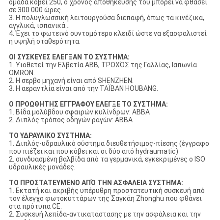
ομάδα κόβει 250, ο χρόνος αποθήκευσής του μπορεί να φθάσει
σε 300.000 ώρες.
3. Η πολυγλωσσική λειτουργούσα διεπαφή, όπως τα κινέζικα,
αγγλικά, ισπανικά…
4. Έχει το φωτεινό συντομότερο κλειδί ώστε να εξασφαλιστεί
η υψηλή σταθερότητα.
ΟΙ ΣΥΣΚΕΥΕΣ ΕΛΕΓΞΑΝ ΤΟ ΣΥΣΤΗΜΑ:
1. Υιοθετεί την Ελβετία ABB, ΤΡΟΧΌΣ της Γαλλίας, Ιαπωνία
OMRON.
2. Η σερβο μηχανή είναι από SHENZHEN.
3. Η αεραντλία είναι από την ΤΑΪΒΑΝ HOUBANG.
Ο ΠΡΟΩΘΗΤΗΣ ΕΓΓΡΑΦΟΥ ΕΛΕΓΞΕ ΤΟ ΣΥΣΤΗΜΑ:
1. Βίδα μολύβδου σφαιρών κυλίνδρων: ABBA
2. Διπλός τρόπος οδηγών ραγών: ABBA
ΤΟ ΥΔΡΑΥΛΙΚΟ ΣΥΣΤΗΜΑ:
1. Διπλός-υδραυλικό σύστημα διευθετήσιμος-πίεσης (έγγραφο
που πιέζει και που κόβει και οι δύο από hydraumatic)
2. συνδυασμένη βαλβίδα από τα γερμανικά, εγκεκριμένες ο ISO
υδραυλικές μονάδες.
ΤΟ ΠΡΟΣΤΑΤΕΥΜΕΝΟ ΑΠΌ ΤΗΝ ΑΣΦΑΛΕΙΑ ΣΥΣΤΗΜΑ:
1. Εκτατή και ακριβής υπέρυθρη προστατευτική συσκευή από
τον έλεγχο φωτοκυττάρων της Σαγκάη Zhonghu που φθάνει
στα πρότυπα CE.
2. Συσκευή λεπίδα-αντικατάστασης με την ασφάλεια και την