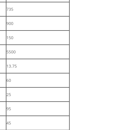
735
900
150
5500
13.75
60
25
95
45