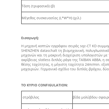
Τάση (τριφασικό) (β)
Μέγεθος συσκευασίας (L*W*H) (χιλ.)
Εισαγωγή:
Η μηχανή κοπτών εγγράφου σειράς sqz-CT KD συμμορ
SHENZHEN dataschalt τη βιομηχανική, πολυγλωσσικό ε
μηχανών και τη μακρινή διαχείριση υπολογιστών με 
ακρίβειας slotless διπλός-ράγα της ΤΑΪΒΑΝ ABBA, η 
θέσης ταχύτητας, η μέγιστη ταχύτητα 24m/min. εξοπλ
μαχαιριών. Γερμανικό σχέδιο του διπλός-βρόχου, δύ
ΤΟ ΚΥΡΙΟ CONFIGULATION:
στρόβιλος
βίδα μολύβδου σφαιρ