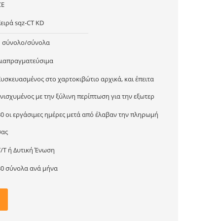
CE
Σειρά sqz-CT KD
1 σύνολο/σύνολα
Διαπραγματεύσιμα
Συσκευασμένος στο χαρτοκιβώτιο αρχικά, και έπειτα
ενισχυμένος με την ξύλινη περίπτωση για την εξωτερ
30 οι εργάσιμες ημέρες μετά από έλαβαν την πληρωμή
σας
T/T ή Δυτική Ένωση
30 σύνολα ανά μήνα