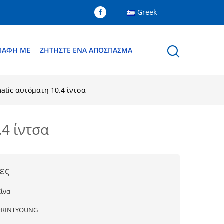
Greek
ΕΠΑΦΉ ΜΕ
ΖΗΤΉΣΤΕ ΈΝΑ ΑΠΌΣΠΑΣΜΑ
tic αυτόματη 10.4 ίντσα
4 ίντσα
ες
Κίνα
PRINTYOUNG