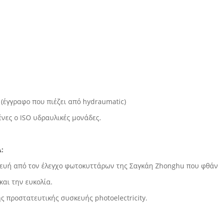
(έγγραφο που πιέζει από hydraumatic)
νες ο ISO υδραυλικές μονάδες.
:
κευή από τον έλεγχο φωτοκυττάρων της Σαγκάη Zhonghu που φθάν
αι την ευκολία.
 προστατευτικής συσκευής photoelectricity.