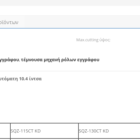
οϊόντων
Max.cutting ύψος:
εγγράφου
τέμνουσα μηχανή ρόλων εγγράφου
,
τόματη 10.4 ίντσα
SQZ-115CT KD
SQZ-130CT KD