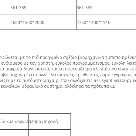
361-339
361-339
2650*1500*2000
2750*1400*1910
φώνεται με το πιό προηγμένο σχέδιο βιομηχανικά τυποποιημένων
νδιάμεσο με τον χρήστη, εύκολος προγραμματισμός, εύκολη λειτου
τα μακρινά διαγνωστικά, και τα συντομότερα κλειδιά που είναι ε
σερβο μηχανή έχει πολλές λειτουργίες: η ωθώντας δομή εγγράφου,
ίζει με το αυτόματο μαχαίρι που αλλάζει τις assisyant λειτουργί
ο καναλιών υδραυλικό σύστημα, ολόκληρα τα πρότυπα CE.
ών κυλίνδρων
σερβο μηχανή