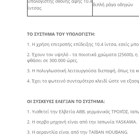
υπολογιστής οθόνης αφής 10.4
διπλή ράγα οδηγών
ίντσας
ΤΟ ΣΥΣΤΗΜΑ ΤΟΥ ΥΠΟΛΟΓΙΣΤΗ:
1. Η χρήση επιτροπής επίδειξης 10.4 ίντσα, εσείς μπ
2. Έχουν τον υψηλό - τα ποιοτικά χρώματα (25600),
φθάσει σε 300.000 ώρες.
3. Η πολυγλωσσική λειτουργούσα διεπαφή, όπως τα κι
4. Έχει το φωτεινό συντομότερο κλειδί ώστε να εξα
ΟΙ ΣΥΣΚΕΥΕΣ ΕΛΕΓΞΑΝ ΤΟ ΣΥΣΤΗΜΑ:
1. Υιοθετεί την Ελβετία ABB, γερμανικός ΤΡΟΧΌΣ, Ι
2. Η σερβο μηχανή είναι από την Ιαπωνία YASKAWA.
3. Η αεραντλία είναι από την ΤΑΪΒΑΝ HOUBANG.