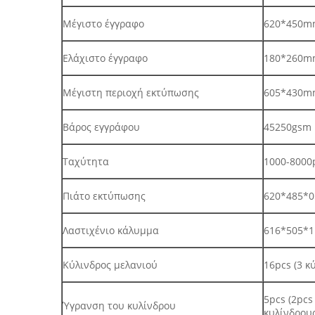
Μέγιστο έγγραφο
620*450mm
Ελάχιστο έγγραφο
180*260m
Μέγιστη περιοχή εκτύπωσης
605*430m
Βάρος εγγράφου
45250gsm
Ταχύτητα
1000-8000
Πιάτο εκτύπωσης
620*485*
Λαστιχένιο κάλυμμα
616*505*
Κύλινδρος μελανιού
16pcs (3 κ
5pcs (2pcs
Ύγρανση του κυλίνδρου
κυλίνδρους