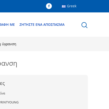
Greek
ΕΠΑΦΉ ΜΕ
ΖΗΤΉΣΤΕ ΈΝΑ ΑΠΌΣΠΑΣΜΑ
η ύγρανση
ρανση
ες
Κίνα
PRINTYOUNG