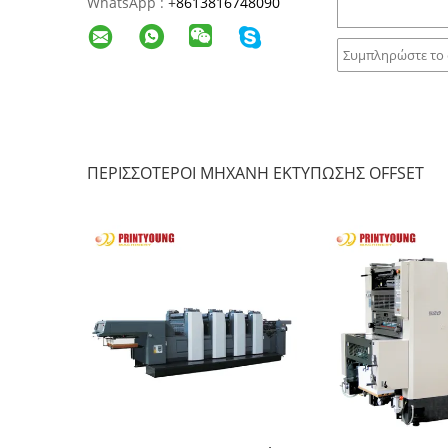
WhatsApp :
+
8613816748090
ΠΕΡΙΣΣΌΤΕΡΟΙ ΜΗΧΑΝΉ ΕΚΤΎΠΩΣΗΣ OFFSET