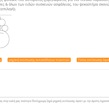
ντσες & όλων των ειδών συσκευών ασφάλειας, του ψεκαστήρα σκον
(επιλογή).
ή
μηχανή εκτύπωσης αυτοκόλλητων ετικεττών
Τύπος εκτύπωσης όφσε