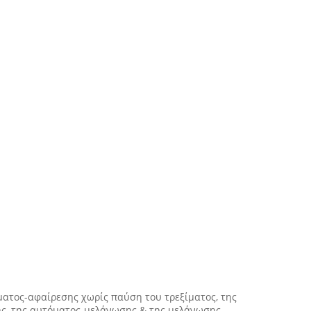
ματος-αφαίρεσης χωρίς παύση του τρεξίματος, της
ς, της αυτόματος-μελάνωσης & της μελάνωσης