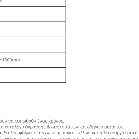
0*1360mm
ρούν να τυπωθούν ένας χρόνος.
το κατάλογο ύγρανσης & συστημάτων και οδηγών μελανιού.
ο διπλός-φύλλο, ο ανιχνευτής πολυ-φύλλων και η λειτουργία αυτό
ς φύλλων, του αυτόματος-χαμηλώματος για τον πίνακα παράδοση