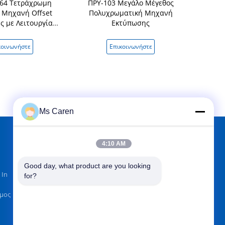
564 Τετράχρωμη
ΠΡΥ-103 Μεγάλο Μέγεθος
ΠΡΥ-924 Τ
 Μηχανή Offset
Πολυχρωματική Μηχανή
αυτόματη μ
 με Λειτουργία
Εκτύπωσης
με οθόνη
et All-In-One
κάρτας 
κοινωνήστε
Επικοινωνήστε
Επικ
Ms Caren
4:10 AM
ΒΡΕΊΤΕ ΜΑΣ ΣΤΟ
Good day, what product are you looking 
 In
for?
όμος
Στείλετε