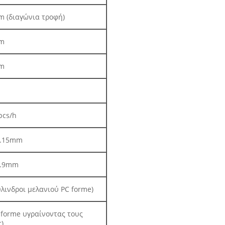
 (διαγώνια τροφή)
m
m
pcs/h
0.15mm
1.9mm
ύλινδροι μελανιού PC forme)
 forme υγραίνοντας τους
)