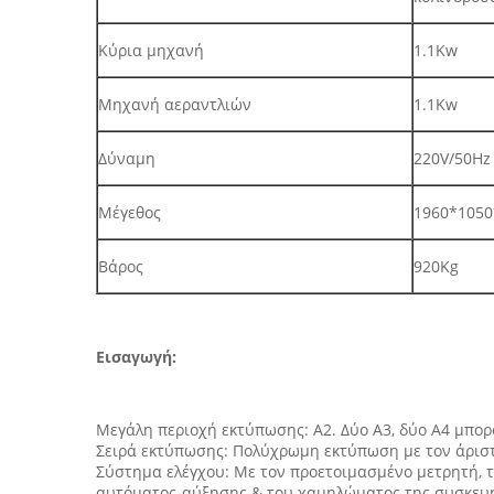
Κύρια μηχανή
1.1Kw
Μηχανή αεραντλιών
1.1Kw
Δύναμη
220V/50Hz
Μέγεθος
1960*105
Βάρος
920Kg
Εισαγωγή:
Μεγάλη περιοχή εκτύπωσης: A2. Δύο A3, δύο A4 μπο
Σειρά εκτύπωσης: Πολύχρωμη εκτύπωση με τον άρισ
Σύστημα ελέγχου: Με τον προετοιμασμένο μετρητή, τ
αυτόματος-αύξησης & του χαμηλώματος της συσκευή