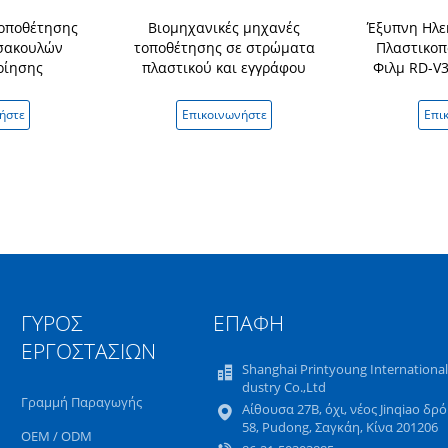
οποθέτησης
Βιομηχανικές μηχανές
Έξυπνη Ηλε
σακουλών
τοποθέτησης σε στρώματα
Πλαστικοπ
οίησης
πλαστικού και εγγράφου
Φιλμ RD-V
110V/220V 
Πλά
ήστε
Επικοινωνήστε
Επι
ΓΎΡΟΣ
ΕΠΑΦΉ
ΕΡΓΟΣΤΑΣΊΩΝ
Shanghai Printyoung International
dustry Co.,Ltd
Γραμμή Παραγωγής
Αίθουσα 27B, όχι, νέος Jinqiao δρ
58, Pudong, Σαγκάη, Κίνα 201206
OEM / ODM