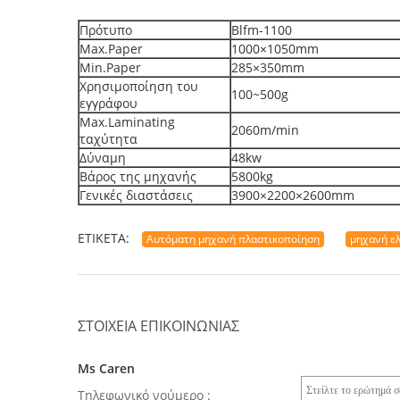
Πρότυπο
Blfm-1100
Max.Paper
1000×1050mm
Min.Paper
285×350mm
Χρησιμοποίηση του
100~500g
εγγράφου
Max.Laminating
2060m/min
ταχύτητα
Δύναμη
48kw
Βάρος της μηχανής
5800kg
Γενικές διαστάσεις
3900×2200×2600mm
ΕΤΙΚΈΤΑ:
Αυτόματη μηχανή πλαστικοποίηση
μηχανή ε
ΣΤΟΙΧΕΊΑ ΕΠΙΚΟΙΝΩΝΊΑΣ
Ms Caren
Τηλεφωνικό νούμερο :