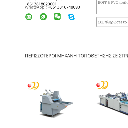
+8613818020601
WhatsApp :
+
8613816748090
ΠΕΡΙΣΣΌΤΕΡΟΙ ΜΗΧΑΝΉ ΤΟΠΟΘΈΤΗΣΗΣ ΣΕ ΣΤΡ