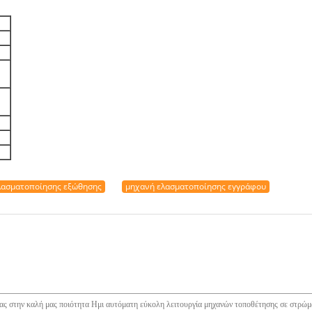
λασματοποίησης εξώθησης
μηχανή ελασματοποίησης εγγράφου