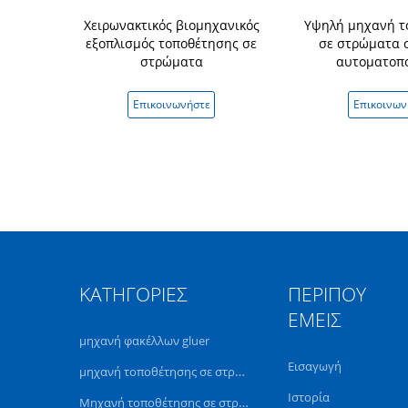
αυτόματο
Χειρωνακτικός βιομηχανικός
Υψηλή μηχανή τ
νόμενο ρολό
εξοπλισμός τοποθέτησης σε
σε στρώματα 
αστικοποιητή
στρώματα
αυτοματοπ
D 650D με
υψη
νήστε
Επικοινωνήστε
Επικοινων
ΚΑΤΗΓΟΡΊΕΣ
ΠΕΡΊΠΟΥ
ΕΜΕΊΣ
μηχανή φακέλλων gluer
Εισαγωγή
μηχανή τοποθέτησης σε στρώματα ταινιών
Ιστορία
Μηχανή τοποθέτησης σε στρώματα φλαούτων