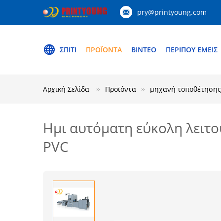
pry@printyoung.com
ΣΠΊΤΙ
ΠΡΟΪΌΝΤΑ
ΒΊΝΤΕΟ
ΠΕΡΊΠΟΥ ΕΜΕΊΣ
Αρχική Σελίδα
Προϊόντα
μηχανή τοποθέτησης
Ημι αυτόματη εύκολη λειτ
PVC