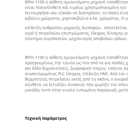
Blfm-1100 η κάθετη ημιαυτόματη μηχανή τοποθέτηση
είναι πολυσύνθετη και ευρέως χρησιμοποιημένη για τη
λειτουργήσει και εύκολο να διατηρήσει, το οποίο είν
κιβώτιο χρώματος, χαρτοκιβώτια κ.λπ. χρώματος. Ο 
επίδειξη ανθρώπου-μηχανής διεπαφών. Αποτελείται α
νερό ή πετρελαίου επιστρώματος, έλεγχος δύναμης γι
σύστημα συμπλεκτών, μηχανισμός αποβολών ρόλων, 
Blfm-1100 η κάθετη ημιαυτόματη μηχανή τοποθέτηση
προηγουμένως την ταινία ως ένα από τα για πολλές χ
και άλλο δημοσιεύσεις, ζωγραφική τοίχων, τσάντα, κ
συγκεντρωμένος PLC έλεγχος, επίδειξη HMI. Από τον 
θερμότητας πετρελαίου εκτός από τη σκόνη, ο ανεφοδ
σύνθετο, να ξετυλίξει συσκευή, που χωρίζει τον απ
μονάδα, turm στην ενιαία τυπωμένη παραγωγή, μετά 
Τεχνική παράμετρος