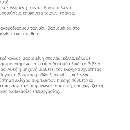
αυτό
προ-κολλημένη ταινία. Είναι απλό να
μοσιεύσεις, επιφάνεια τοίχων, τσάντα,
ή ανεφοδιασμού ταινιών, βασισμένου στο
 σύνθετο και σύνθετο
ρό κόλλας, βασισμένη στο λάδι κόλλα, κάλυψε
ησιμοποιημένος στα εκπαιδευτικά υλικά, τα βιβλία
ιας. Αυτή η μηχανή υιοθετεί τον έλεγχο συχνότητας,
βηγμα, η βούρτσα ροδών ξεσκονίζει, κύλινδρος
 σύστημα ελέγχου συμπλεκτών πίεσης σύνθετο και
ίξει περασμάτων παραγωγών συσκευή, που χωρίζει τη
νες διαδικασίες επεξεργασίας.