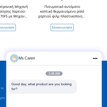
κτρονική Μηχανή
Πνευματικό αυτόματο
Χειρωνακτικ
οίησης Χαρτιού-
κοπτικό θερμαινόμενο ρολό
εξοπλισμός
370FS με Μηχανή
χαρτιού φιλμ πλαστικοποιητή
στ
1-3m/min Μέγιστο
PRY-390D 520D 650D με
τος 340mm
επικάλυψη
κοινωνήστε
Επικοινωνήστε
Επικ
Ms Caren
1:40 AM
ΒΡΕΊΤΕ ΜΑΣ ΣΤΟ
Good day, what product are you looking 
 In
for?
όμος