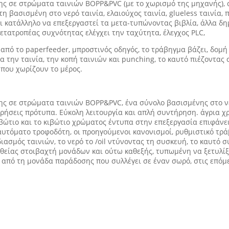
ς σε στρώματα ταινιών BOPP&PVC (με το χωρισμό της μηχανής), 
 βασισμένη στο νερό ταινία, ελαιούχος ταινία, glueless ταινία, 
αι κατάλληλο να επεξεργαστεί τα μετα-τυπώνοντας βιβλία, άλλα δη
μετατροπέας συχνότητας ελέγχει την ταχύτητα, έλεγχος PLC,
πό το paperfeeder, μπροστινός οδηγός, το τράβηγμα βάζει, δομ
α την ταινία, την κοπή ταινιών και punching, το καυτό πιέζοντας
που χωρίζουν το μέρος.
ς σε στρώματα ταινιών BOPP&PVC, ένα σύνολο βασισμένης στο νε
ρήσεις πρότυπα. Εύκολη λειτουργία και απλή συντήρηση. άγρια χρ
ιβώτιο και το κιβώτιο χρώματος έντυπα στην επεξεργασία επιφάνε
αυτόματο τροφοδότη, οι προηγούμενοι κανονισμοί, ρυθμιστικό τρά
ιασμός ταινιών, το νερό το /oil ντύνοντας τη συσκευή, το καυτό
ευθείας στοιβαχτή μονάδων και ούτω καθεξής, τυπωμένη να ξετυλ
από τη μονάδα παράδοσης που συλλέγει σε έναν σωρό, στις επόμε